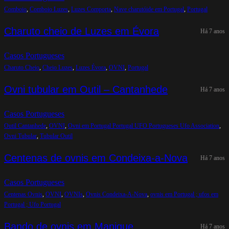
Comboio
, 
Comboio Luzes
, 
Luzes Comporta
, 
Nave charutóide em Portugal
, 
Portugal
Charuto cheio de Luzes em Évora
Há 7 anos
Casos Portugueses
Charuto Cheio
, 
Cheio Luzes
, 
Luzes Évora
, 
OVNI
, 
Portugal
Ovni tubular em Outil – Cantanhede
Há 7 anos
Casos Portugueses
Outil Cantanhede
, 
OVNI
, 
Ovni em Portugal Portugal UFO Portugueses Ufo Association
, 
Ovni Tubular
, 
Tubular Outil
Centenas de ovnis em Condeixa-a-Nova
Há 7 anos
Casos Portugueses
Centenas Ovnis
, 
OVNI
, 
OVNIs
, 
Ovnis Condeixa-A-Nova
, 
ovnis em Portugal ; ufos em
Portugal ; Ufo Portugal
Bando de ovnis em Manique
Há 7 anos