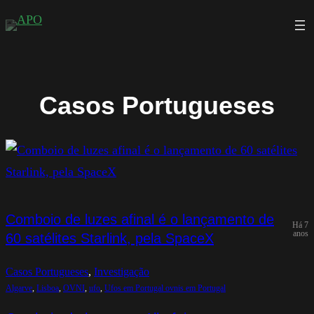
Saltar
para
o
conteúdo
Casos Portugueses
Comboio de luzes afinal é o lançamento de
Há 7
anos
60 satélites Starlink, pela SpaceX
Casos Portugueses
, 
Investigação
Algarve
, 
Lisboa
, 
OVNI
, 
ufo
, 
Ufos em Portugal ovnis em Portugal