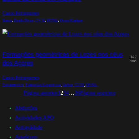
Casos Portugueses
Bando
, 
Bando Ovnis
, 
OVNI
, 
OVNIs
, 
Ovnis Manique
Formações geométricas de Luzes nos céus
Há 7
anos
dos Açores
Casos Portugueses
Extraterrestres
, 
Formações Geométricas
, 
Lisboa
, 
OVNI
, 
OVNIs
Página anterior
1
2
3
4
…
26
Página seguinte
Abduções
Actividades APO
Antiguidade
Apariçoes