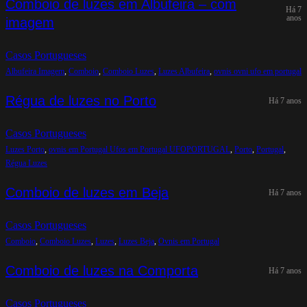
Comboio de luzes em Albufeira – com
Há 7
anos
imagem
Casos Portugueses
Albufeira Imagem
, 
Comboio
, 
Comboio Luzes
, 
Luzes Albufeira
, 
ovnis ovni ufo em portugal
Régua de luzes no Porto
Há 7 anos
Casos Portugueses
Luzes Porto
, 
ovnis em Portugal Ufos em Portugal UFOPORTUGAL
, 
Porto
, 
Portugal
, 
Régua Luzes
Comboio de luzes em Beja
Há 7 anos
Casos Portugueses
Comboio
, 
Comboio Luzes
, 
Luzes
, 
Luzes Beja
, 
Ovnis em Portugal
Comboio de luzes na Comporta
Há 7 anos
Casos Portugueses