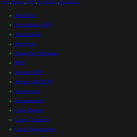
EUA
, 
Modesto
, 
OVNI
, 
Ovni Esférico
, 
São Francisco
Abduções
Actividades APO
Antiguidade
Apariçoes
Aparições Marianas
APO
Artigos APO
Artigos APOVNI
Astronomia
Avistamentos
Carla Batista
Casos Clássicos
Casos Portugueses