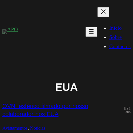
Saltar
para
o
Início
conteúdo
Sobre
Contactos
EUA
OVNI esférico filmado por nosso
Há 1
ano
colaborador nos EUA
Avistamentos
, 
Noticias