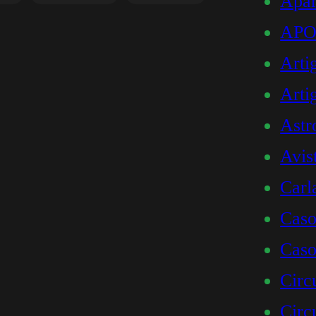
Apar
AP
Arti
Art
Astr
Avis
Carl
Caso
Caso
Circ
Circ