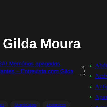
Gilda Moura
 Memórias apagadas,
Abd
Há
antes – Entrevista com Gilda
1
Acti
mês
Anti
Apar
ura
Abduções Massa
Extraterrestres