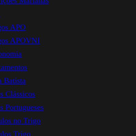
ições Marianas
O
gos APO
igos APOVNI
onomia
tamentos
a Batista
s Clássicos
s Portugueses
ulos no Trigo
ulos Trigo