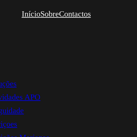
Início
Sobre
Contactos
uções
vidades APO
guidade
içoes