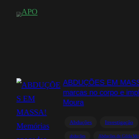
Saltar
para
o
conteúdo
ABDUÇÕES EM MASSA!
marcas no corpo e impl
Moura
Abduções
Investigação
abduções
Abduções de Gilda Mo