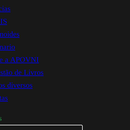
cias
IS
moides
nario
re a APOVNI
stão de Livros
os diversos
tas
s