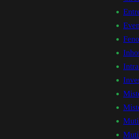
Entr
Even
Feno
Inho
Intr
Inve
Mist
Mist
Muti
Muti