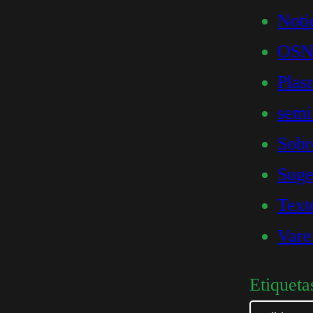
Noti
OSN
Plas
semi
Sob
Suge
Text
Vare
Etiqueta