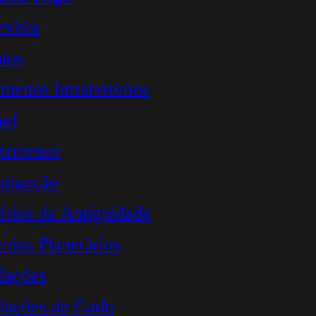
evista
tos
menos Intraterrenos
ud
aterrenos
stigação
érios da Antiguidade
erios Planetários
lações
lações de Gado