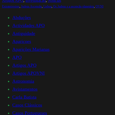
Artigos APO
, 
Investigação
, 
Noticias
Extraterrestres
, 
Judeus Ascensão
, 
Lisboa
, 
Os Judeus e a ascenção planetária
, 
OVNI
Abduções
Actividades APO
Antiguidade
Apariçoes
Aparições Marianas
APO
Artigos APO
Artigos APOVNI
Astronomia
Avistamentos
Carla Batista
Casos Clássicos
Casos Portugueses