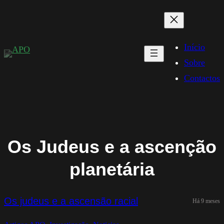
Saltar
para
o
Início
conteúdo
Sobre
Contactos
Os Judeus e a ascenção
planetária
Os judeus e a ascensão racial
Há 9 meses