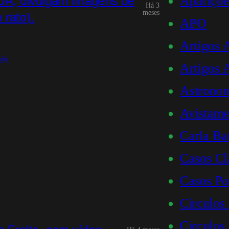
Apariçõe
EUA, divulgam imagens de
Há 3
meses
 rato).
APO
Artigos
ufo
Artigos
Astrono
Avistame
Carla Bat
Casos Cl
Casos Po
Circulos
Circulos