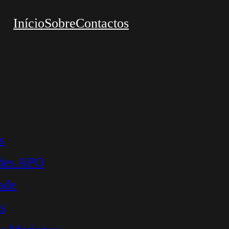
Início
Sobre
Contactos
s
ades APO
ade
s