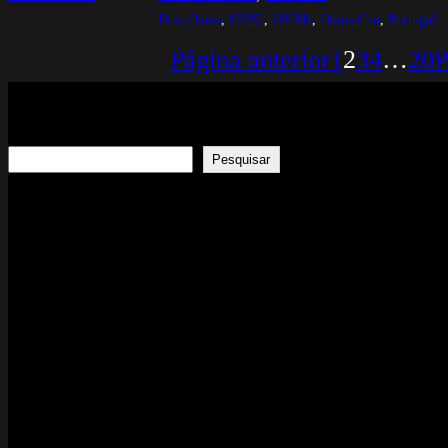
Dois Ovnis
, 
OVNI
, 
OVNIs
, 
Ovnis Cnn
, 
Portugal
Página anterior
1
2
3
4
…
20
P
Search
Pesquisar