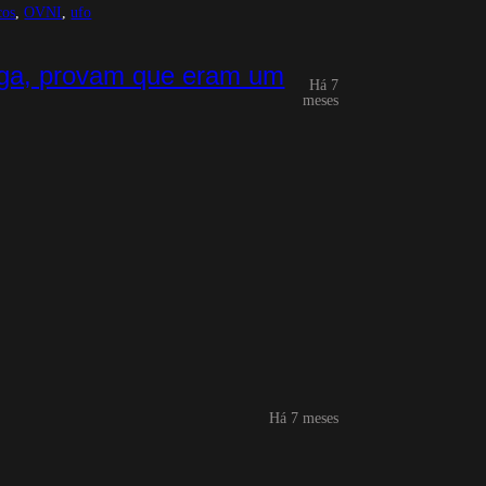
cos
, 
OVNI
, 
ufo
uga, provam que eram um
Há 7
meses
Há 7 meses