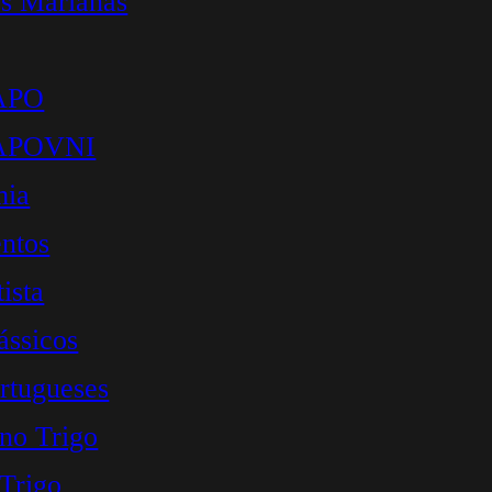
s Marianas
 APO
 APOVNI
mia
ntos
ista
ássicos
rtugueses
 no Trigo
 Trigo