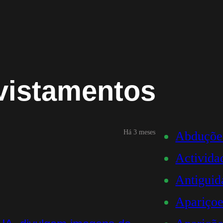
vistamentos
Há 3 meses
Abduçõe
Activid
Antiguid
Apariçoe