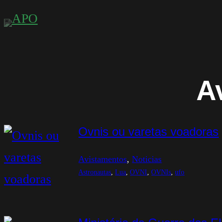
Saltar
para
o
conteúdo
A
Ovnis ou varetas voadoras
Avistamentos
, 
Noticias
Astronautas
, 
Lua
, 
OVNI
, 
OVNIs
, 
ufo