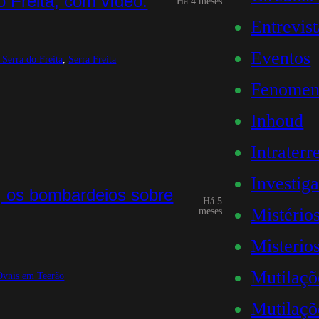
 Freita, com vídeo.
Há 4 meses
Entrevist
Eventos
 Serra do Freita
, 
Serra Freita
Fenomeno
Inhoud
Intraterr
Investig
, os bombardeios sobre
Há 5
Mistério
meses
Misterios
Mutilaçõ
Ovnis em Teerão
Mutilaçõ