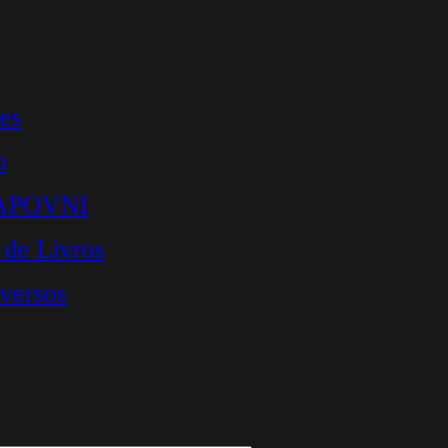
es
o
 APOVNI
 de Livros
iversos