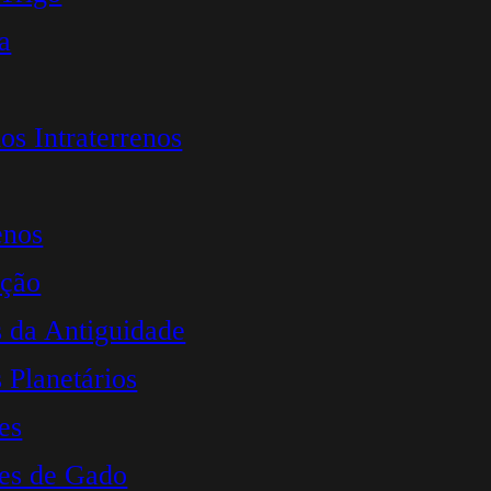
a
s Intraterrenos
enos
ação
s da Antiguidade
 Planetários
es
es de Gado