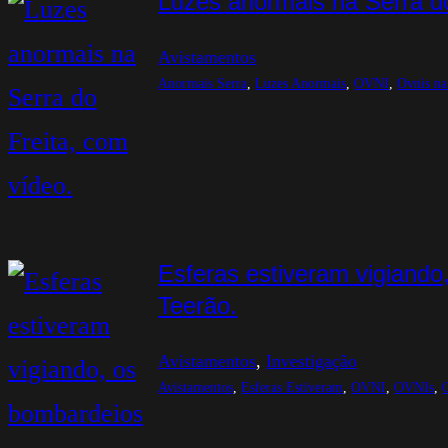
Luzes anormais na Serra do
Avistamentos
Anormais Serra
, 
Luzes Anormais
, 
OVNI
, 
Ovnis na
Esferas estiveram vigiando
Teerão.
Avistamentos
, 
Investigação
Avistamentos
, 
Esferas Estiveram
, 
OVNI
, 
OVNIs
, 