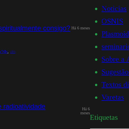
Noticias
OSNIS
piritualmente consigo?
Há 6 meses
Plasmoid
seminari
VNIs
, 
ufo
Sobre a
Sugestão
Textos d
Varetas
 radioatividade
Há 6
meses
Etiquetas