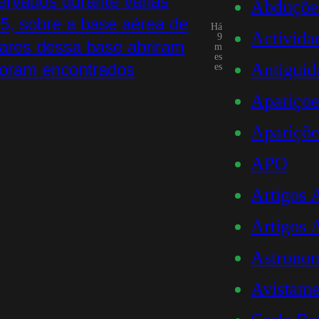
ervados durante várias
Abduçõe
, sobre a base aérea de
Há
Activid
9
itares dessa base abriram
m
es
Antiguid
 foram encontrados
es
Apariçoe
Apariçõe
APO
Artigos
Artigos
Astrono
Avistame