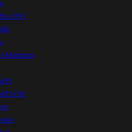
s
ades APO
ade
s
s Marianas
 APO
 APOVNI
mia
ntos