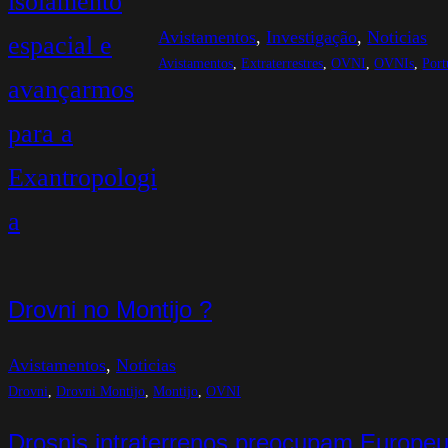
Avistamentos
, 
Investigação
, 
Noticias
Avistamentos
, 
Extraterrestres
, 
OVNI
, 
OVNIs
, 
Port
Drovni no Montijo ?
Avistamentos
, 
Noticias
Drovni
, 
Drovni Montijo
, 
Montijo
, 
OVNI
Drosnis intraterrenos preocupam Europe