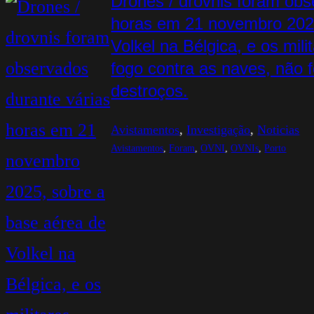
Drones / drovnis foram obs
horas em 21 novembro 2025
Volkel na Bélgica, e os mil
fogo contra as naves, não
destroços.
Avistamentos
, 
Investigação
, 
Noticias
Avistamentos
, 
Foram
, 
OVNI
, 
OVNIs
, 
Porto