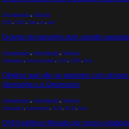
Avistamentos
, 
Noticias
OVNI
, 
OVNIs
, 
Porto
, 
ufo
, 
ufos
Drovnis do tamanho dum camião passeia
Avistamentos
, 
Investigação
, 
Noticias
Avistamentos
, 
Drovnis Tamanho
, 
OVNI
, 
OVNIs
, 
Porto
Objetos que não se parecem com drones
Alemanha e a Dinamarca
Avistamentos
, 
Investigação
, 
Noticias
Avistamentos
, 
Extraterrestres
, 
OVNI
, 
OVNIs
, 
Porto
OVNI esférico filmado por nosso colabor