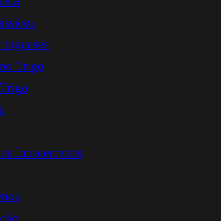
ista
ássicos
rtugueses
 no Trigo
 Trigo
a
s Intraterrenos
enos
ação