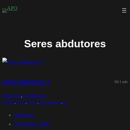
Saltar
para
o
conteúdo
Seres abdutores
Seres abdutores 1
Há 1 mês
Abduções
, 
Investigação
Abdução
, 
OVNI
, 
OVNIs
, 
Seres abdutores
, 
ufo
Abduções
Actividades APO