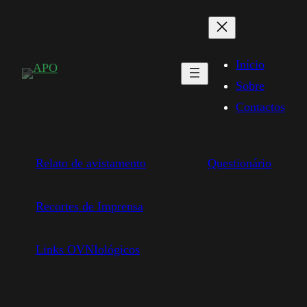
Saltar
para
o
Início
conteúdo
Sobre
Contactos
Relato de avistamento
Questionário
Recortes de Imprensa
Links OVNIológicos