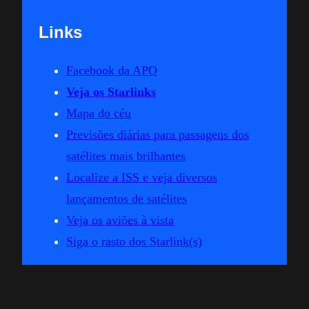
Links
Facebook da APO
Veja os Starlinks
Mapa do céu
Previsões diárias para passagens dos
satélites mais brilhantes
Localize a ISS e veja diversos
lançamentos de satélites
Veja os aviões à vista
Siga o rasto dos Starlink(s)